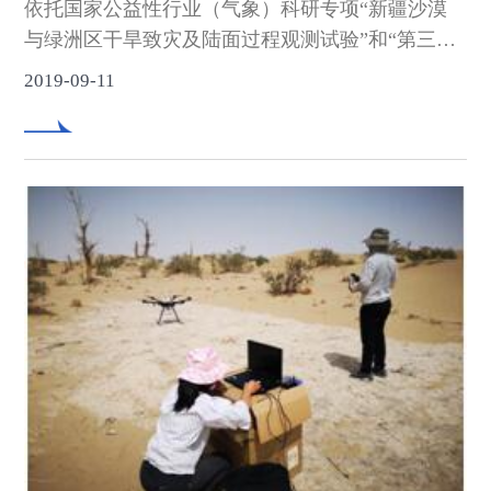
依托国家公益性行业（气象）科研专项“新疆沙漠
与绿洲区干旱致灾及陆面过程观测试验”和“第三次
青藏高原大气科学试验-边界层与对流层观测”高原
2019-09-11
北侧加密探空观测试验”项目支持，中国气象局乌
鲁木齐沙漠气象研究所探空试验组于2019年6月28
日—8月2日在塔克拉玛干沙漠腹地塔中地区完成了
夏季GPS探空观测试验。试验组成员有张建涛、艾
力•艾山、李汉林、阿力木•阿巴斯4人。