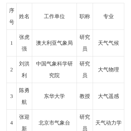
序
姓名
工作单位
职称
专业
号
张虎
研究
1
澳大利亚气象局
天气气候
强
员
刘洪
中国气象科学研
研究
2
大气物理
利
究院
员
陈勇
3
东华大学
教授
大气遥感
航
张迎
研究
4
北京市气象台
天气动力学
新
员