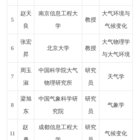
赵天
南京信息工程大
大气环境与
5
教授
良
学
气候变化
张宏
大气物理学
6
北京大学
教授
昇
与大气环境
周玉
中国科学院大气
研究
7
天气学
淑
物理研究所
员
梁旭
中国气象科学研
研究
8
气象学
东
究院
员
赵
成都信息工程大
研究
11
气候变化
勇
学
员