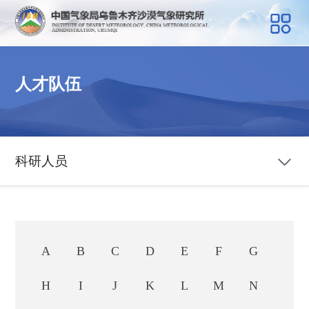
人才队伍
科研人员
A
B
C
D
E
F
G
H
I
J
K
L
M
N