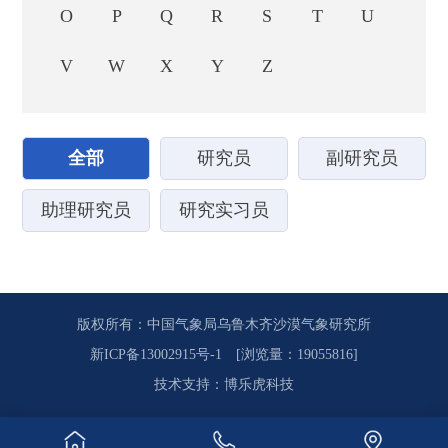
O
P
Q
R
S
T
U
V
W
X
Y
Z
全部
研究员
副研究员
助理研究员
研究实习员
版权所有：中国气象局乌鲁木齐沙漠气象研究所
新ICP备13002915号-1
[浏览量：19055816]
技术支持
：
博乐虎科技