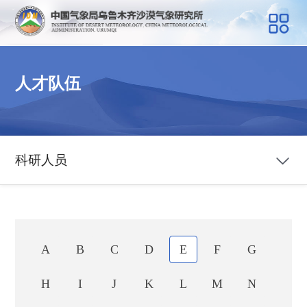
人才队伍
科研人员
A
B
C
D
E
F
G
H
I
J
K
L
M
N