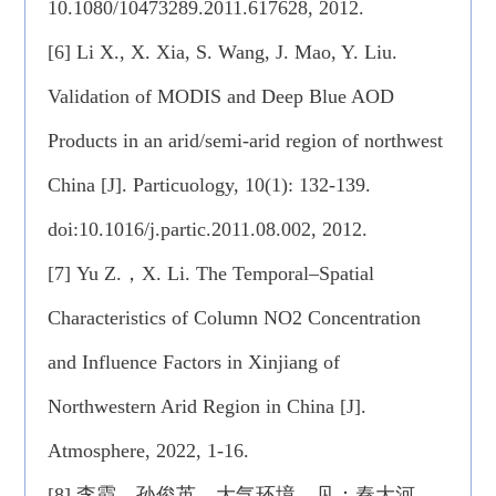
10.1080/10473289.2011.617628, 2012.
[6] Li X., X. Xia, S. Wang, J. Mao, Y. Liu.
Validation of MODIS and Deep Blue AOD
Products in an arid/semi-arid region of northwest
China [J]. Particuology, 10(1): 132-139.
doi:10.1016/j.partic.2011.08.002, 2012.
[7] Yu Z.，X. Li. The Temporal–Spatial
Characteristics of Column NO2 Concentration
and Influence Factors in Xinjiang of
Northwestern Arid Region in China [J].
Atmosphere, 2022, 1-16.
[8] 李霞，孙俊英．大气环境，见：秦大河，