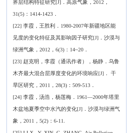
界层结构特征研究[J]．高原气象，2012，
31(5)：1414-1423．
[22] 李霞，王胜利．1980-2007年新疆地区能
见度的变化特征及其影响因子研究[J]．沙漠与
绿洲气象，2012，6(3)：14~20．
[23] 赵克明，李霞（通讯作者），杨静．乌鲁
木齐最大混合层厚度变化的环境响应[J]． 干
旱区研究，2011，28(3)：509-513．
[24] 李霞，汤浩，杨莲梅．1961—2000年塔里
木盆地夏季空中水汽的变化[J]．沙漠与绿洲气
象，2011，5(2)：6-11.
[25] LI X., Y. XIN, G. ZHANG. Air Pollution