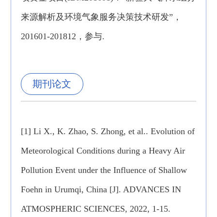
来源解析及环境气象服务决策技术研发”，
201601-201812，参与.
期刊论文
[1] Li X., K. Zhao, S. Zhong, et al.. Evolution of
Meteorological Conditions during a Heavy Air
Pollution Event under the Influence of Shallow
Foehn in Urumqi, China [J]. ADVANCES IN
ATMOSPHERIC SCIENCES, 2022, 1-15.