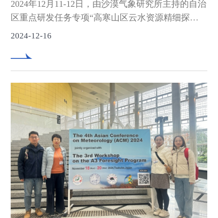
2024年12月11-12日，由沙漠气象研究所主持的自治
区重点研发任务专项“高寒山区云水资源精细探测
及人工增水关键技术研发与应用”项目2024年度进
2024-12-16
展交流会在厦门召开。项目及课题负责人、研究骨
干等共计50余人参加会议，会议采用线上线下相结
合的方式进行。会议由项目负责人沙漠气象研究所
杨莲梅研究员主持，沙漠气象研究所副所长姚俊
强、厦门大学航空航天学院副院长黄玥分别致辞。
来自中国科学院新疆生态与地理研究所、新疆理工
学院、中国科学院大气物理研究所、中国气象局人
工影响天气中心、中国气象科学研究院、中国气象
局数值预报中心和厦门市气象局等单位的8位专家
受邀担任项目咨询专家并听取报告。