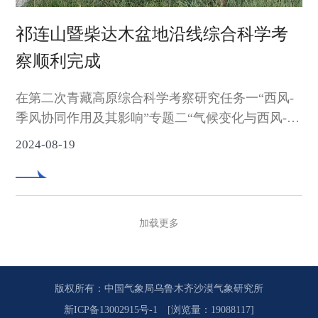
祁连山暨柴达木盆地沿线综合科学考
察顺利完成
在第二次青藏高原综合科学考察研究任务一“西风-
季风协同作用及其影响”专题二“气候变化与西风-季
风协同作用”子专题“天山-帕米尔区极端天气气候事
2024-08-19
件与灾害风险”的支持下，由中国气象局乌鲁木齐
沙漠气象研究所（以下简称“沙漠所”）、新疆维吾
尔自治区气象台、新疆维吾尔自治区农业气象台、
青海省气象科学研究所等组成的10人科考队，于
加载更多
2024年8月8日-15日开展了祁连山暨柴达木盆地综合
科学考察活动。科考队主要考察沿途地形地貌、沙
尘过程、天气气候变化及降水分布特征等，开展沿
版权所有：中国气象局乌鲁木齐沙漠气象研究所
途地表沙尘样品采集及无人机观测试验，科考队还
新ICP备13002915号-1
[浏览量：19088117]
前往了沿线气象台站，中国大气本底基准观象台