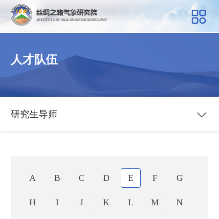
人才队伍
研究生导师
A
B
C
D
E
F
G
H
I
J
K
L
M
N