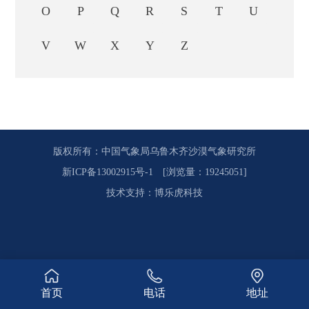
O
P
Q
R
S
T
U
V
W
X
Y
Z
版权所有：中国气象局乌鲁木齐沙漠气象研究所
新ICP备13002915号-1
[浏览量：19245051]
技术支持
：
博乐虎科技
首页
电话
地址