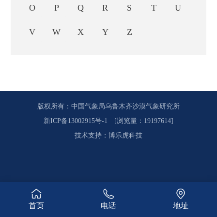
O
P
Q
R
S
T
U
V
W
X
Y
Z
版权所有：中国气象局乌鲁木齐沙漠气象研究所
新ICP备13002915号-1
[浏览量：19197614]
技术支持
：
博乐虎科技
首页
电话
地址