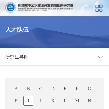
人才队伍
研究生导师
A
B
C
D
E
F
G
H
I
J
K
L
M
N